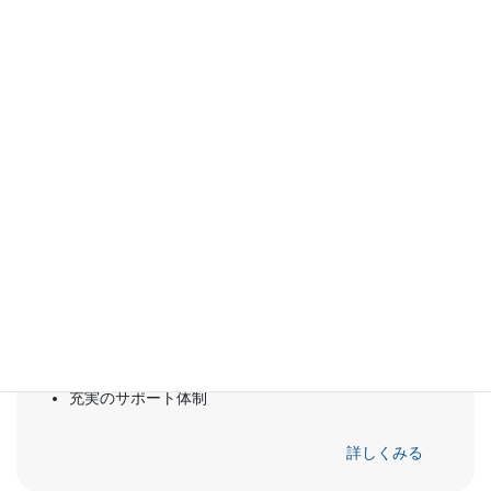
最大1Gbpsの高速通信
安定した光ファイバー接続
充実のサポート体制
詳しくみる